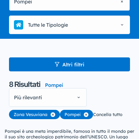
Pompei
Tutte le Tipologie
Altri filtri
8
Risultati
Pompei
Più rilevanti
Zona Vesuviana
Pompei
Cancella tutto
Pompei è una meta imperdibile, famosa in tutto il mondo per
il suo sito archeologico patrimonio dell’UNESCO. Un luogo