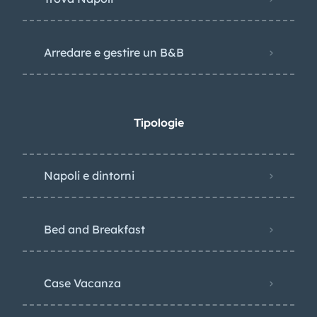
Arredare e gestire un B&B
Tipologie
Napoli e dintorni
Bed and Breakfast
Case Vacanza