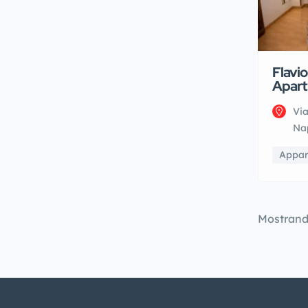
Flavio
Apar
Via
Nap
Appar
Mostran