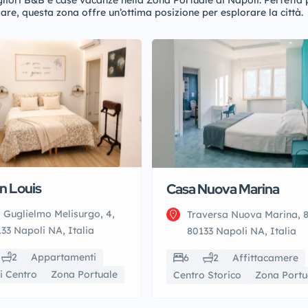
gliori B&B e case vacanze nella Zona Portuale di Napoli. Perfetta 
mare, questa zona offre un’ottima posizione per esplorare la città.
n Louis
Casa Nuova Marina
 Guglielmo Melisurgo, 4,
Traversa Nuova Marina, 8
33 Napoli NA, Italia
80133 Napoli NA, Italia
2
Appartamenti
6
2
Affittacamere
i Centro
Zona Portuale
Centro Storico
Zona Portu