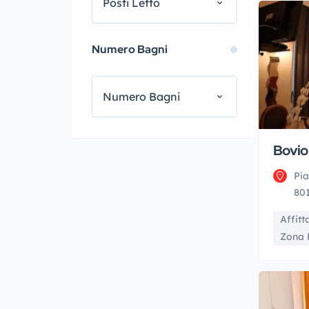
Posti Letto
Numero Bagni
Numero Bagni
Bovio
Pia
801
Affit
Zona 